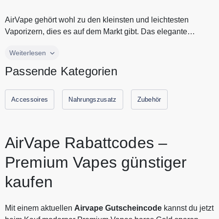
AirVape gehört wohl zu den kleinsten und leichtesten
Vaporizern, dies es auf dem Markt gibt. Das elegante
Design, der fortschrit...
AirVape gehört wohl zu den kleinsten und leichtesten
Weiterlesen
Vaporizern, dies es auf dem Markt gibt. Das elegante
Passende Kategorien
Design, der fortschrittliche technologische Kern und die
innovative Heiztechnologie machen AirVape zum Besten.
Entdecke jetzt die Premium Vapes von AirVape zum fairen
Accessoires
Nahrungszusatz
Zubehör
Preis. Alle aktuellen Gutscheine und Rabattaktionen von
AirVape findest Du immer hier auf Gutscheine.codes.
AirVape Rabattcodes –
Premium Vapes günstiger
kaufen
Mit einem aktuellen
Airvape Gutscheincode
kannst du jetzt