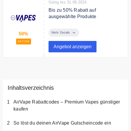
Gültig bis 31.08.2026
Bis zu 50% Rabatt auf
ausgewählte Produkte
Spare bis zu 50% auf ausgewählte
Produkte.
Mehr Details
50%
AKTION
Angebot anzeigen
Inhaltsverzeichnis
AirVape Rabattcodes – Premium Vapes günstiger
kaufen
So löst du deinen AirVape Gutscheincode ein