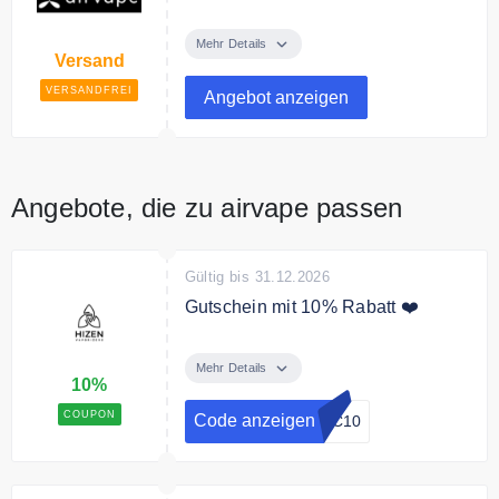
Ab 100€ Bestellwert liefert airvape
versandkostenfrei.
Mehr Details
Versand
VERSANDFREI
Angebot anzeigen
Angebote, die zu airvape passen
Gültig bis 31.12.2026
Gutschein mit 10% Rabatt ❤️
Mit dem Code 10% auf die
gesamte Bestellung sparen
Mehr Details
10%
COUPON
Code anzeigen
DC10