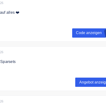
026
uf alles ❤️
 jetzt zum aimn Newsletter an und erhalten Sie einen 10%
re Bestellung.
Code anzeigen
026
 Sparsets
 Ihr Set und erhalten Sie 15% Rabatt. Gilt beim Kauf von Spo
ghts/Bikershorts.
Angebot anzei
026