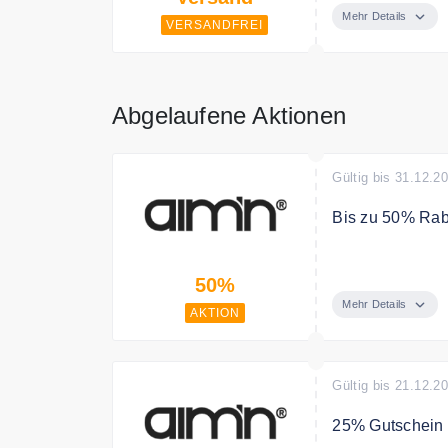
Mehr Details
VERSANDFREI
Abgelaufene Aktionen
Gültig bis 31.12.2
Bis zu 50% Raba
Spare bis zu 5
50%
Mehr Details
AKTION
Gültig bis 21.12.2
25% Gutschein f