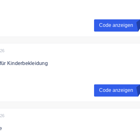
ode 10% Rabatt auf das gesamt Sortiment sichern.
Code anzeigen
C
026
für Kinderbekleidung
 20% Rabatt auf Kinderbekleidung mit dem Code sichern & gr
Code anzeigen
O
026
e