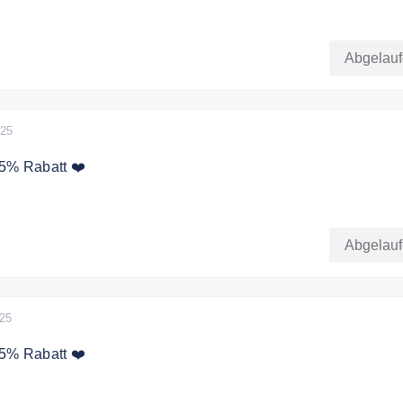
bt es 25% Rabatt für BHs & Bralettes
Abgelau
025
25% Rabatt ❤️
ig auf Artikel zum regulären Preis
Abgelau
Neuheiten. Kann nicht mit anderen Angeboten kombiniert
025
25% Rabatt ❤️
Black Friday bei AIMN