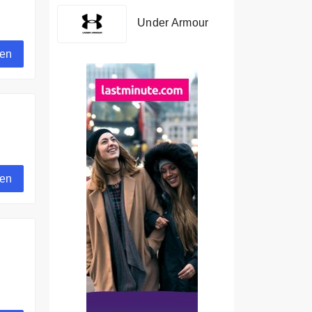
Under Armour
gen
en
gen