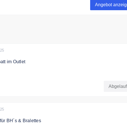
Angebot anzei
025
tt im Outlet
0% auf ausgewählte Sportbekleidung für Damen.
Abgelau
025
ür BH´s & Bralettes