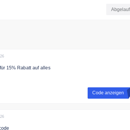
Abgelau
026
ür 15% Rabatt auf alles
 um 15% Rabatt auf das gesamte Sortiment zu erhalten.
Code anzeigen
026
code