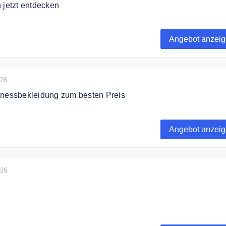
 jetzt entdecken
etzt die Neuheiten von aimn zum besten Preis
Angebot anzei
026
tnessbekleidung zum besten Preis
bei aimn hochwertige Fitnessbekleidung für Damen zum best
Angebot anzei
026
ert liefert aim'n versandkostenfrei nach Deutschland.