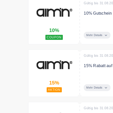
Gültig bis 31.08.2
10% Gutschein a
Melden Sie sich
10%
Gutschein für Ih
Mehr Details
COUPON
Gültig bis 31.08.2
15% Rabatt auf
Kombinieren Sie
15%
BH/Bralette + Ti
Mehr Details
AKTION
Gültig bis 31.08.2