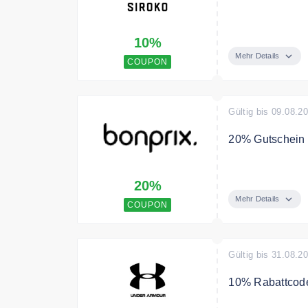
Jetzt mit dem C
10%
Mehr Details
COUPON
Gültig bis 09.08.2
20% Gutschein 
Back to School:
20%
Versand.
Mehr Details
COUPON
Gültig bis 31.08.2
10% Rabattcod