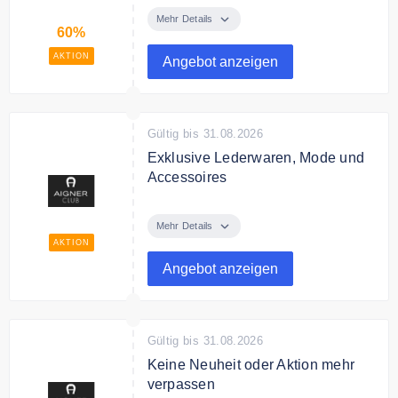
ausgewählte Lederwaren mit bis
Mehr Details
60%
zu 60% Rabatt.
AKTION
Angebot anzeigen
Gültig bis 31.08.2026
Exklusive Lederwaren, Mode und
Accessoires
Entdecken Sie die exklusiven
Lederwaren und Accessoires von
Mehr Details
Aigner Club.
AKTION
Angebot anzeigen
Gültig bis 31.08.2026
Keine Neuheit oder Aktion mehr
verpassen