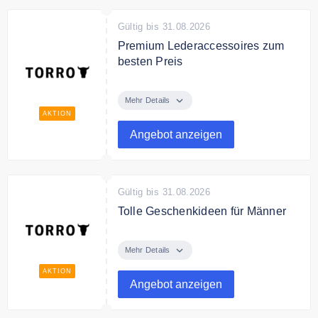
Gültig bis 31.08.2026
Premium Lederaccessoires zum
besten Preis
Entdecken Sie Premium
Lederaccessoires zum besten
Mehr Details
Preis.
AKTION
Angebot anzeigen
Gültig bis 31.08.2026
Tolle Geschenkideen für Männer
Entdecken Sie tolle
Geschenkideen für Männer.
Mehr Details
AKTION
Angebot anzeigen