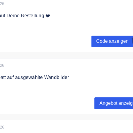
026
uf Deine Bestellung ❤️
t zum affengeilebilder24.de Newsletter an und erhalte einen 
eine Bestellung.
Code anzeigen
026
att auf ausgewählte Wandbilder
 zu 40% auf ausgewählte Wandbilder.
Angebot anzei
026