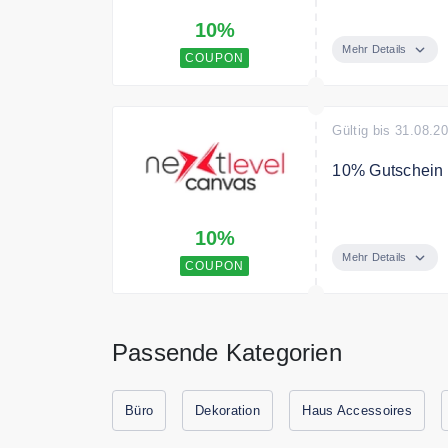
Sichere Dir mi
10%
Bedingungen
Mehr Details
COUPON
Ab 60€ Mindestb
Gültig bis 31.08.2
10% Gutschein 
Melde dich jetz
10%
Gutschein auf D
Mehr Details
COUPON
Passende Kategorien
Büro
Dekoration
Haus Accessoires