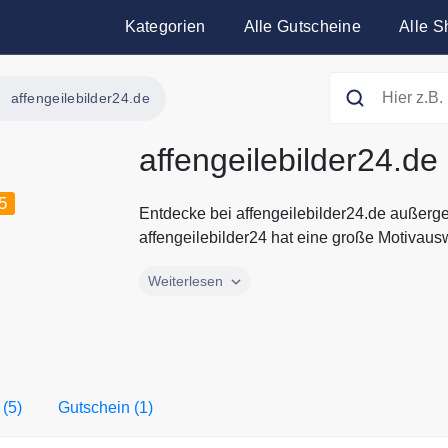
Kategorien
Alle Gutscheine
Alle S
affengeilebilder24.de
affengeilebilder24.d
5
Entdecke bei affengeilebilder24.de außerg
affengeilebilder24 hat eine große Motivausw
Entdecke bei affengeilebilder24.de außerg
Weiterlesen
affengeilebilder24 hat eine große Motivaus
Banksy Motiv oder abstrakte Wandbilder im f
jeden Geschmack und Einrichtungsstil De
Shop. Alle aktuellen Gutscheine und Rabatt
immer hier auf Gutscheine.codes.
 (5)
Gutschein (1)