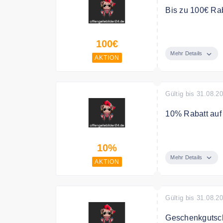
Bis zu 100€ Rab
Entdecke die Be
100€
Mehr Details
AKTION
Gültig bis 31.08.2
10% Rabatt auf 
Spare 10% auf D
10%
Mehr Details
AKTION
Gültig bis 31.08.2
Geschenkgutsc