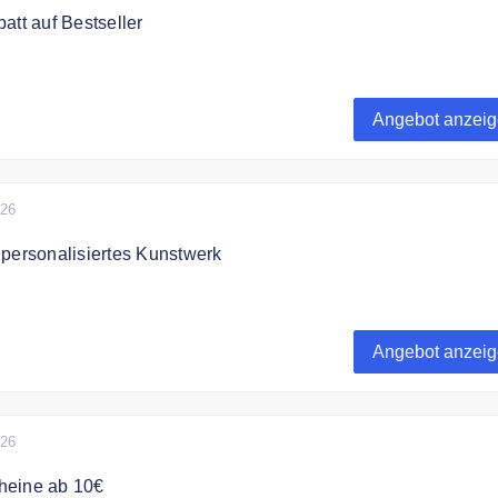
att auf Bestseller
stseller von affengeilebilder24.de und spare bis zu 100€.
Angebot anzei
026
personalisiertes Kunstwerk
ein persönliches Kunstwerk mit affengeilebilder24.de
Angebot anzei
026
heine ab 10€