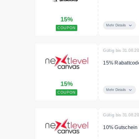
Mit dem Code s
15%
Mehr Details
COUPON
Gültig bis 31.08.2
15% Rabattcode
Gib 100€ oder 
15%
Mehr Details
COUPON
Gültig bis 31.08.2
10% Gutschein 