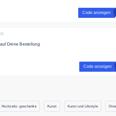
t dem Code 10% Rabatt auf das gesamte Sortiment.
Code anzeigen
estellwert.
026
auf Deine Bestellung
t zum next level canvas Newsletter an und erhalte einen 10%
eine Bestellung.
Code anzeigen
Hochzeits- geschenke
Kunst
Kunst und Lifestyle
Oste