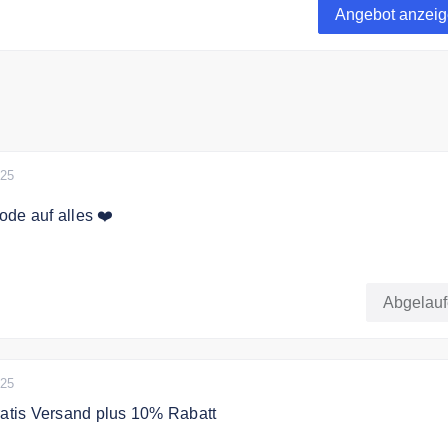
Angebot anzei
bestellwert.
025
de auf alles ❤️
eit gibt es mit dem Code 35€ Rabatt auf die gesamte Bestellu
Abgelau
025
ratis Versand plus 10% Rabatt