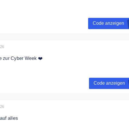
ichern Sie sich 15% auf das gesamte Sortiment.
Code anzeigen
026
 zur Cyber Week ❤️
mehr aus und erhalte 15% Rabatt auf Deine Bestellung
Code anzeigen
026
auf alles