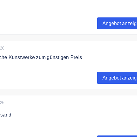
chenkgutscheine von affengeilebilder24.de bereits ab 10€.
Angebot anzei
026
he Kunstwerke zum günstigen Preis
ffengeilebilder24.de Außergewöhnliche Kunstwerke für jede 
reis.
Angebot anzei
026
rsand
r24.de liefert versandkostenfrei nach Deutschland und Österre