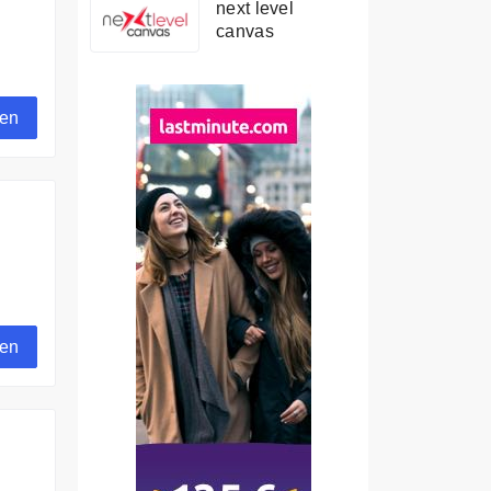
next level
canvas
gen
gen