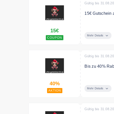
Gültig bis 31.08.2
15€ Gutschein a
Melde dich jetz
15€
Gutschein auf D
Mehr Details
COUPON
Gültig bis 31.08.2
Bis zu 40% Rab
Spare jetzt bis
40%
Mehr Details
AKTION
Gültig bis 31.08.2