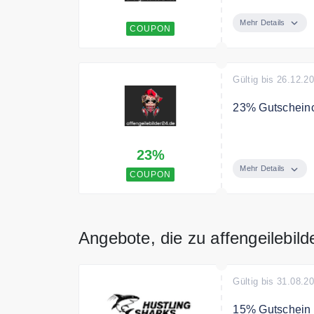
KOSTENLOSER V
der bereits im
Mehr Details
COUPON
Gültig bis 26.12.2
23% Gutschein
Sichere Dir mi
23%
Mehr Details
COUPON
Angebote, die zu affengeilebil
Gültig bis 31.08.2
15% Gutschein a