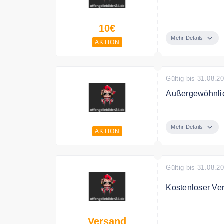
Verschenke Ges
10€
Mehr Details
AKTION
Gültig bis 31.08.2
Außergewöhnlic
Entdecke bei a
zum günstigen P
Mehr Details
AKTION
Gültig bis 31.08.2
Kostenloser Ve
affengeilebilde
Versand