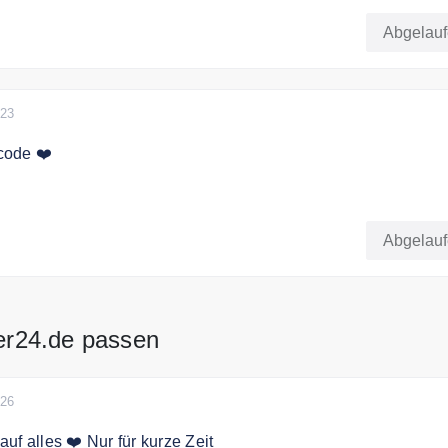
ERSAND mit dem Code + 10% Rabatt auf ausgewählte Art
 Shop abgezogen wurde.
Abgelau
023
code ❤️
t dem Code 23% Rabatt für Weihnachten.
Abgelau
der24.de passen
026
uf alles ❤️ Nur für kurze Zeit