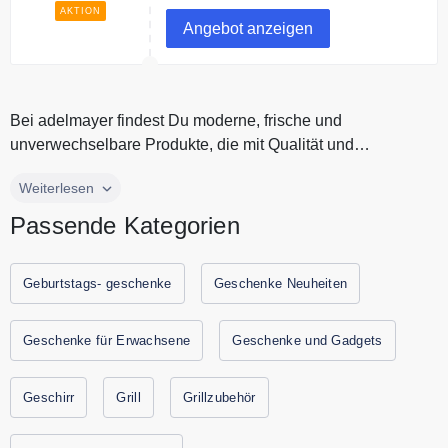
AKTION
Angebot anzeigen
Bei adelmayer findest Du moderne, frische und
unverwechselbare Produkte, die mit Qualität und
Nutzungskomfort überzeugen. Entdec...
Bei adelmayer findest Du moderne, frische und
Weiterlesen
unverwechselbare Produkte, die mit Qualität und
Passende Kategorien
Nutzungskomfort überzeugen. Entdecke die eleganten und
hochwertigen Messer von adelmayer zum Besten Preis.
Egal ob Du ein Profikoch oder ein Hobbykoch bist,
Geburtstags- geschenke
Geschenke Neuheiten
adelmayer Messer sind ideal für Dich. Alle aktuellen
Gutscheine und Rabattaktionen von adelmayer findest Du
Geschenke für Erwachsene
Geschenke und Gadgets
immer hier auf Gutscheine.codes.
Geschirr
Grill
Grillzubehör