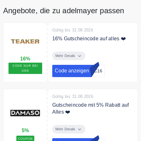
Angebote, die zu adelmayer passen
Gültig bis 31.08.2026
16% Gutscheincode auf alles ❤️
Sichern Sie sich mit unserem
exklusiven Gutschein 16% Rabatt
Mehr Details
16%
auf das ganze Sortiment
CODE NUR BEI
Code anzeigen
GC16
UNS
Gültig bis 31.08.2026
Gutscheincode mit 5% Rabatt auf
Alles ❤️
10 % Rabatt auf alles sichern.
Shoppe im Store, gebe den
Mehr Details
5%
Gutscheincode ein und spare10 %
COUPON