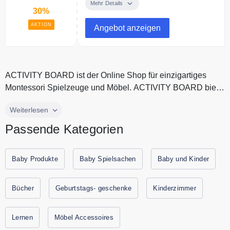
30% Rabatt auf Ihren Bundle Kauf
Mehr Details
30%
AKTION
Angebot anzeigen
ACTIVITY BOARD ist der Online Shop für einzigartiges
Montessori Spielzeuge und Möbel. ACTIVITY BOARD bietet
qualitativ hochwerti...
ACTIVITY BOARD ist der Online Shop für einzigartiges
Weiterlesen
Montessori Spielzeuge und Möbel. ACTIVITY BOARD bietet
Passende Kategorien
qualitativ hochwertige Produkte für Babys und Kinder, nach
Schweizer Standard an. ACTIVITY BOARD verfügt über
2000 Produkte auf Lager und versendet kostenfrei und
Baby Produkte
Baby Spielsachen
Baby und Kinder
schnell. Alle aktuellen Gutscheine und Rabattaktionen von
ACTIVITY BOARD finden Sie immer hier auf
Bücher
Geburtstags- geschenke
Kinderzimmer
Gutscheine.codes.
Lernen
Möbel Accessoires