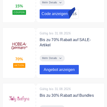
die Kategorie SALE bei
Mehr Details
15%
babymarkt.
COUPON
Code anzeigen
LE15
Bedingungen
Nicht kombinierbar. Ausgewählte
Marken sind vor der Aktion
ausgeschlossen
Gültig bis 31.08.2026
Bis zu 70% Rabatt auf SALE-
Artikel
Spare bares Geld und sichere dir
satte Rabatte im SALE-Bereich
Mehr Details
70%
AKTION
Angebot anzeigen
Gültig bis 31.08.2026
Bis zu 30% Rabatt auf Bundles
Sie sparen bei Jolly designs bis zu