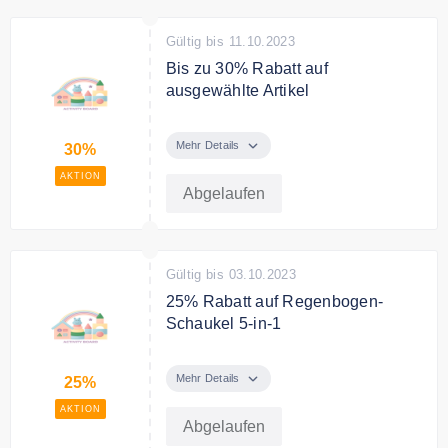
Gültig bis 11.10.2023
Bis zu 30% Rabatt auf
ausgewählte Artikel
Super Rabatt - Motorikspielzeug
mit bis zu 30% Rabatt.
Mehr Details
30%
AKTION
Abgelaufen
Gültig bis 03.10.2023
25% Rabatt auf Regenbogen-
Schaukel 5-in-1
Regenbogen-Schaukel 5-in-1 jetzt
25% rabattiert
Mehr Details
25%
AKTION
Abgelaufen