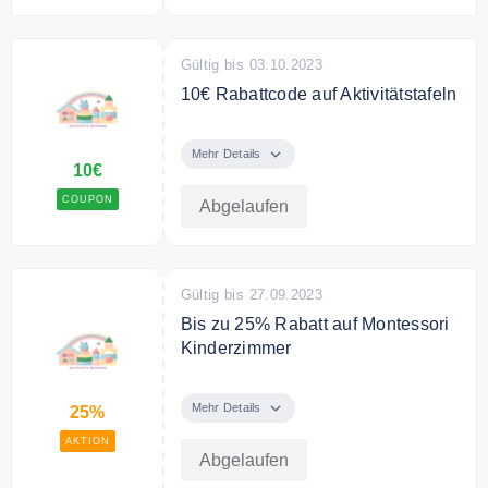
Gültig bis 03.10.2023
10€ Rabattcode auf Aktivitätstafeln
10€ Rabatt für Aktivitätstafeln &
Motorik Brett
Mehr Details
10€
COUPON
Abgelaufen
Gültig bis 27.09.2023
Bis zu 25% Rabatt auf Montessori
Kinderzimmer
Sparen Sie bis zu 25% Rabatt auf
ausgewählte Montessori Artikel für
Mehr Details
25%
das Kinderzimmer.
AKTION
Abgelaufen