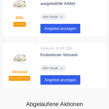
ausgewählte Artikel
Bei Activity Boards finden Sie
ausgewählte Artikel mit bis zu 50%
Mehr Details
50%
Rabatt.
AKTION
Angebot anzeigen
Gültig bis 31.08.2026
Kostenloser Versand
Activity Boards versendet
Kostenfrei.
Mehr Details
Versand
VERSANDFREI
Angebot anzeigen
Abgelaufene Aktionen