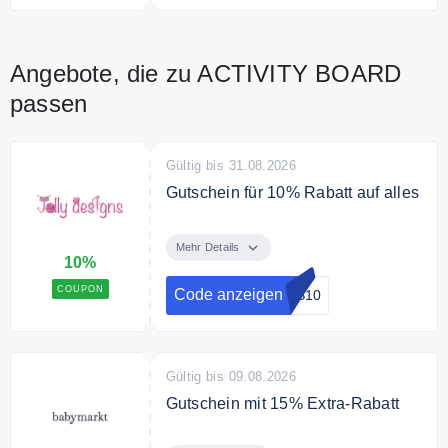
Angebote, die zu ACTIVITY BOARD
passen
Gültig bis 31.08.2026
Gutschein für 10% Rabatt auf alles
Mit dem Code sparen Sie 10% auf
das gesamte Sortiment.
Mehr Details
10%
COUPON
Code anzeigen
LS10
Gültig bis 09.08.2026
Gutschein mit 15% Extra-Rabatt
Sichere Dir 15% Extra-Rabatt auf