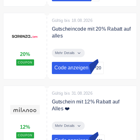
Gültig bis 18.08.2026
Gutscheincode mit 20% Rabatt auf
alles
Sichern Sie sich 20% Rabatt auf
die gesamte Bestellung mit dem
Mehr Details
20%
Code
COUPON
Code anzeigen
OP20
Bedingungen
110€ MBW
Gültig bis 31.08.2026
Gutschein mit 12% Rabatt auf
Alles ❤️
Kaufe jetzt tolle Artikel bei Milanoo
und erhalte mit diesem Code 12 %
Mehr Details
12%
Rabatt.
COUPON