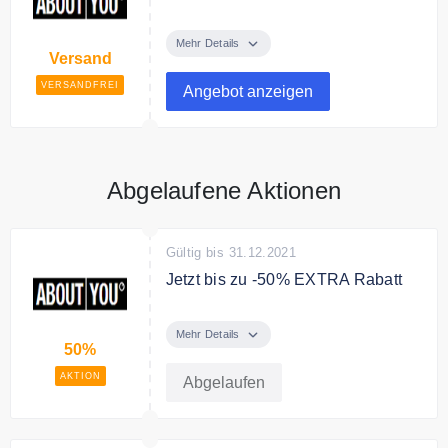
Gratis Versand bei About You
Mehr Details
Versand
VERSANDFREI
Angebot anzeigen
Abgelaufene Aktionen
Gültig bis 31.12.2021
Jetzt bis zu -50% EXTRA Rabatt
Bis 50% im Sale. Jetzt shoppen
und Rabatt sichern.
Mehr Details
50%
Bedingungen
AKTION
Abgelaufen
Bis 50 sparen auf Sachen im Sale