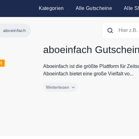
Kategorien
Alle Gutscheine
Alle S
aboeinfach
aboeinfach Gutschei
4
Aboeinfach ist die größte Plattform für Zeit
Aboeinfach bietet eine große Vielfalt vo...
Aboeinfach ist die größte Plattform für Zeit
Weiterlesen
Aboeinfach bietet eine große Vielfalt von th
oder Kindermagazine. Mit aboeinfach können S
des regulären Preises abonnieren. Die aktu
bei Gutscheine.codes.