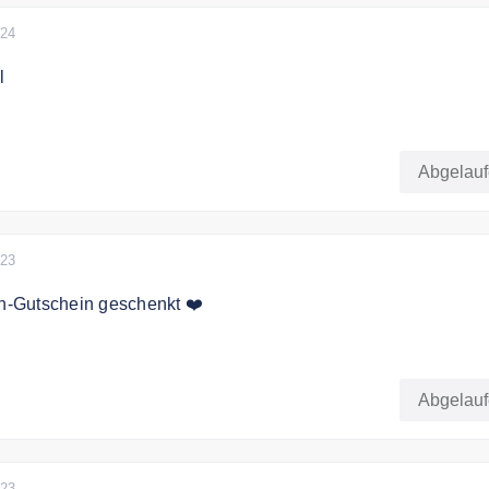
024
l
gibt es einen 50% Preisvorteil bei Abonnements unter 25€
Abgelau
023
en-Gutschein geschenkt ❤️
nkorbwert einen 10,00 € Zeitschriften-Gutschein geschenkt
Abgelau
023