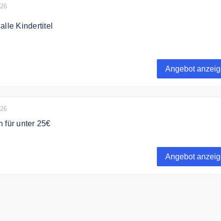
026
lle Kindertitel
 im Abonnement zum halben Preis. Lesespaß für die Kleinen
Angebot anzei
026
 für unter 25€
hriftenabos unter 25€
Angebot anzei