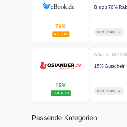
Bis zu 76% Rab
Sichern Sie sic
76%
Mehr Details
AKTION
Gültig bis 09.08.2
15% Gutschein
Gute Geschichte
15%
Hörbücher und 
auf die Ohren v
Mehr Details
COUPON
besten gleich r
Passende Kategorien