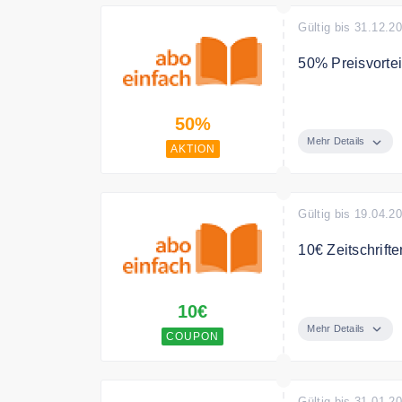
Gültig bis 31.12.2
50% Preisvortei
Bei aboeinfach 
50%
Mehr Details
AKTION
Gültig bis 19.04.2
10€ Zeitschrift
Ab 10,00 € Ware
10€
Mehr Details
COUPON
Gültig bis 31.01.2