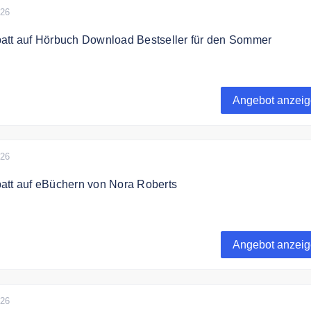
026
att auf Hörbuch Download Bestseller für den Sommer
h bis zu 83% Rabatt auf Hörbuch Download Bestseller für den
Angebot anzei
026
att auf eBüchern von Nora Roberts
h bis zu 79% Rabatt auf eBüchern von Nora Roberts
Angebot anzei
reis dieses Artikels wird nach Ablauf des auf der Artikelseit
Datums vom Verlag angehoben.
026