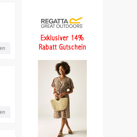
fen
fen