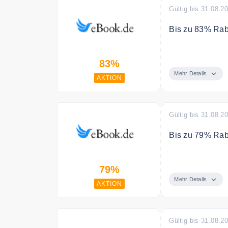
Gültig bis 31.08.2
Bis zu 83% Rab
Sichern Sie sic
83%
Sommer
Mehr Details
AKTION
Gültig bis 31.08.2
Bis zu 79% Rab
Sichern Sie sic
79%
Bedingungen
Mehr Details
AKTION
Der gebundene P
dargestellten 
Gültig bis 31.08.2