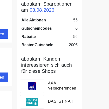
aboalarm Sparoptionen
am
08.08.2026
Alle Aktionen
56
Gutscheincodes
0
gen
Rabatte
56
Bester Gutschein
200€
aboalarm Kunden
interessieren sich auch
für diese Shops
gen
AXA
Versicherungen
DAS IST NAH