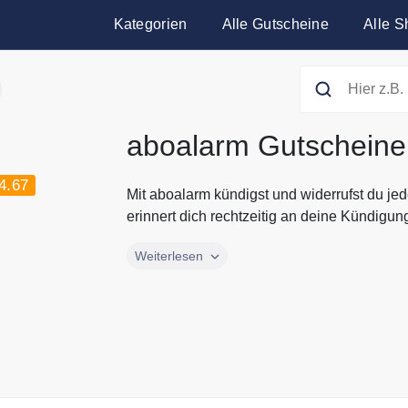
Kategorien
Alle Gutscheine
Alle S
aboalarm Gutscheine
4.67
Mit aboalarm kündigst und widerrufst du je
erinnert dich rechtzeitig an deine Kündigung
Mit aboalarm kündigst und widerrufst du je
Weiterlesen
erinnert dich rechtzeitig an deine Kündigu
sicher wie möglich. Nebenbei hast du mit 
und deren Kosten immer im Blick und erhälts
Geld sparen kannst. Alle aktuellen Angebo
findest Du immer bei uns.