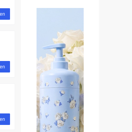
gen
gen
gen