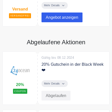
bei 24Ocean für alle Lieferungen
Mehr Details
Versand
innerhalb Deutschlands kostenfrei.
VERSANDFREI
Angebot anzeigen
Abgelaufene Aktionen
Gültig bis 08.12.2024
20% Gutschein in der Black Week
❤️
Sparen Sie 20% in der Black
Week mit dem Code.
Mehr Details
20%
COUPON
Abgelaufen