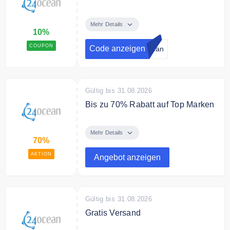
Melde dich jetzt zum 24Ocean
Newsletter an und erhalte einen
Mehr Details
10%
10% Gutschein auf Deine
Bestellung.
COUPON
Code anzeigen
cean
Gültig bis 31.08.2026
Bis zu 70% Rabatt auf Top Marken
Top Marken bis zu 70% günstiger
im Sale bei 24Ocean
Mehr Details
70%
AKTION
Angebot anzeigen
Gültig bis 31.08.2026
Gratis Versand
Der Versand und Rückversand ist