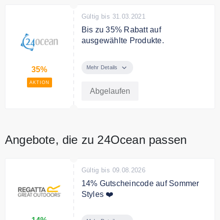
Gültig bis 31.03.2021
Bis zu 35% Rabatt auf
ausgewählte Produkte.
Bis zu 35% Rabatt auf
ausgewählte Produkte.
Mehr Details
35%
AKTION
Abgelaufen
Angebote, die zu 24Ocean passen
Gültig bis 09.08.2026
14% Gutscheincode auf Sommer
Styles ❤️
Sichern Sie sich mit unserem