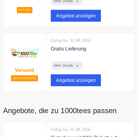
Tees zum fairen Preis.
Mehr Details
AKTION
Angebot anzeigen
Gültig bis 31.08.2026
Gratis Lieferung
Ab 35€ Bestellwert liefert
1000tees versandkostenfrei.
Mehr Details
Versand
VERSANDFREI
Angebot anzeigen
Angebote, die zu 1000tees passen
Gültig bis 31.08.2026