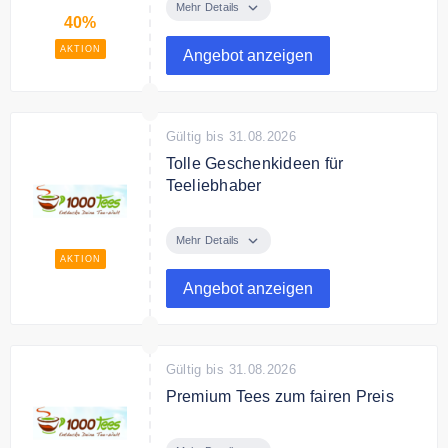
Tees in der Sale Kategorie.
Mehr Details
40%
AKTION
Angebot anzeigen
Gültig bis 31.08.2026
Tolle Geschenkideen für
Teeliebhaber
Finde bei 1000tees tolle
Geschenkideen für Teeliebhaber
Mehr Details
und für jeden Anlass.
AKTION
Angebot anzeigen
Gültig bis 31.08.2026
Premium Tees zum fairen Preis
Entdecke bei 1000tees Premium