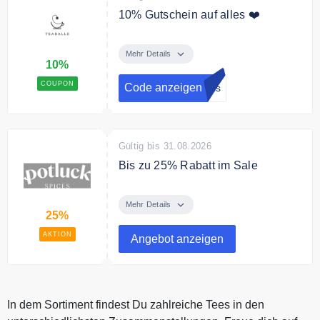
10% Gutschein auf alles ❤️
Melde dich jetzt zum Teaballs
Newsletter an und erhalte einen
Mehr Details
10%
10% Gutschein auf Deine
Bestellung.
COUPON
Code anzeigen
alls
Gültig bis 31.08.2026
Bis zu 25% Rabatt im Sale
Spare bis zu 25% aus
ausgewählte Gewürze in der Sale
Mehr Details
25%
Kategorie.
AKTION
Angebot anzeigen
In dem Sortiment findest Du zahlreiche Tees in den