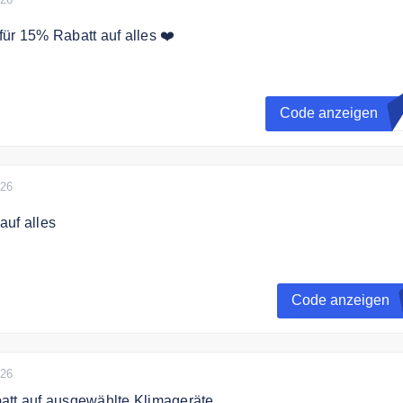
ür 15% Rabatt auf alles ❤️
code sparen Sie 15% auf das gesamte Sortiment.
Code anzeigen
M
estellwert.
026
auf alles
 jetzt zum Online Shop Newsletter an und erhalten Sie eine
re Bestellung.
Code anzeigen
026
att auf ausgewählte Klimageräte