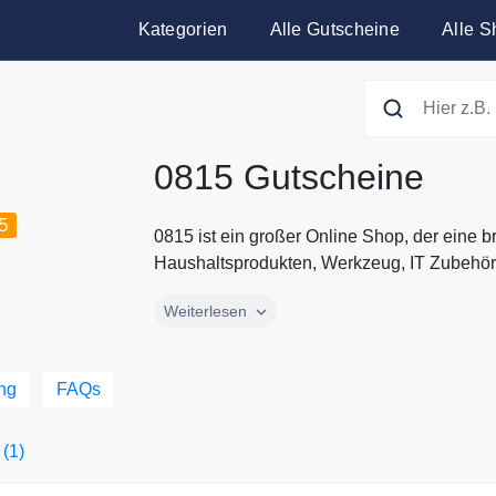
Kategorien
Alle Gutscheine
Alle S
0815 Gutscheine
5
0815 ist ein großer Online Shop, der eine 
Haushaltsprodukten, Werkzeug, IT Zubehör, 
0815 ist ein großer Online Shop, der eine 
Weiterlesen
Haushaltsprodukten, Werkzeug, IT Zubehör, 
der Website findest du zahlreiche Markenar
Haushaltsgeräten und Elektronik über Comp
ng
FAQs
und Gartenprodukten von Marken wie Garde
Gutscheine.codes mit den aktuellen Rabat
 (1)