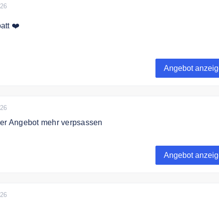
026
att ❤️
% auf ausgewählte Artikel im Angebot.
Angebot anzei
026
der Angebot mehr verpsassen
tlich ein Angebot zum Mega-Preis, Gewinnspiele & weitere T
Angebot anzei
026