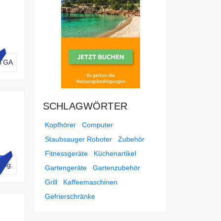
TGA
SCHLAGWÖRTER
Kopfhörer
Computer
Staubsauger Roboter
Zubehör
n 10%
Fitnessgeräte
Küchenartikel
ung.
Gartengeräte
Gartenzubehör
Grill
Kaffeemaschinen
Gefrierschränke