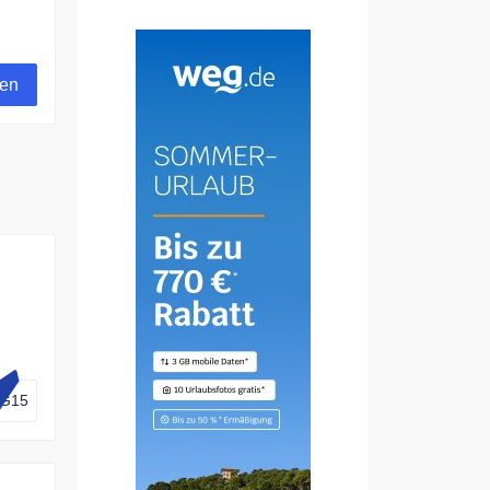
rt.
gen
hren
G15