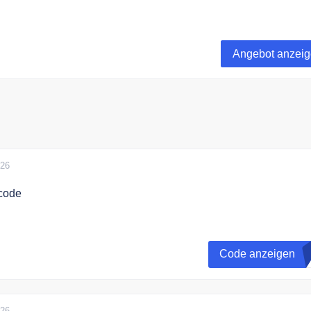
 liefert versandkostenfrei alle Bestellungen ab 50€ Bestellwe
Angebot anzei
026
code
en Code an der Kasse und sichern Sie sich 15% Rabatt auf I
Code anzeigen
A
026