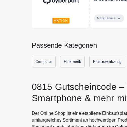
Cool durch den
man bei Cyberpo
Mehr Details
AKTION
Bedingungen
nur solange der 
Passende Kategorien
Computer
Elektronik
Elektrowerkzeug
0815 Gutscheincode – 
Smartphone & mehr mi
Der Online Shop ist eine etablierte Einkaufspla
umfangreiches Sortiment an hochwertigen Produ
überzeugt durch jahrelange Erfahrung im Onlin