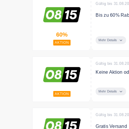
Gültig bis 31.08.2
Bis zu 60% Rab
Spare bis zu 60
60%
Mehr Details
AKTION
Gültig bis 31.08.2
Keine Aktion o
Erhalte wöchen
Angebote
Mehr Details
AKTION
Gültig bis 31.08.2
Gratis Versand