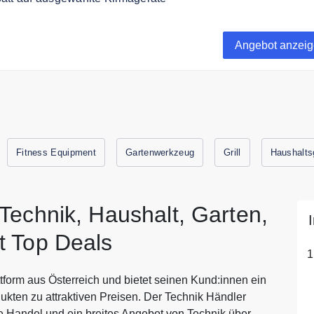
 Sommer kommen mit Klimageräten und Ventilatoren bekomm
rt Abhilfe für die heißen Tage des Jahres
Angebot anzei
Vorrat reicht
Fitness Equipment
Gartenwerkzeug
Grill
Haushalts
Technik, Haushalt, Garten,
t Top Deals
ttform aus Österreich und bietet seinen Kund:innen ein
kten zu attraktiven Preisen. Der Technik Händler
e Handel und ein breites Angebot von Technik über