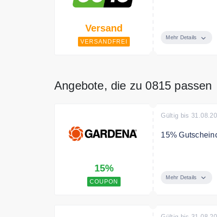
Der Online Shop
Versand
Mehr Details
VERSANDFREI
Angebote, die zu 0815 passen
Gültig bis 31.08.2
15% Gutschein
Verwenden Sie 
15%
Einkauf
Mehr Details
COUPON
Bedingungen
79€ MBW
Gültig bis 31.08.2