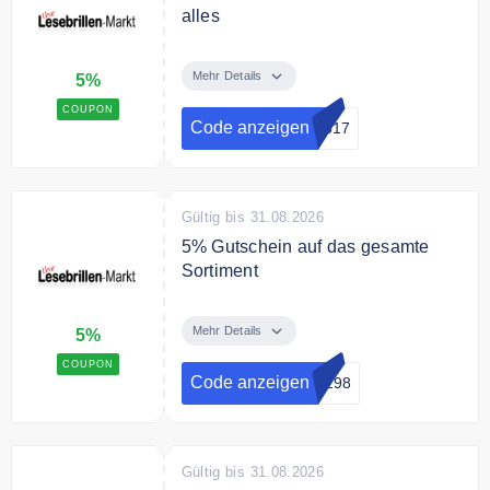
alles
Sichern Sie sich mit dem
Gutscheincode 5% Rabatt auf das
Mehr Details
5%
gesamte Sortiment.
COUPON
Code anzeigen
2617
Gültig bis 31.08.2026
5% Gutschein auf das gesamte
Sortiment
Sichern Sie sich mit dem Code 5%
Rabatt auf das gesamte Sortiment.
Mehr Details
5%
COUPON
Code anzeigen
P298
Gültig bis 31.08.2026