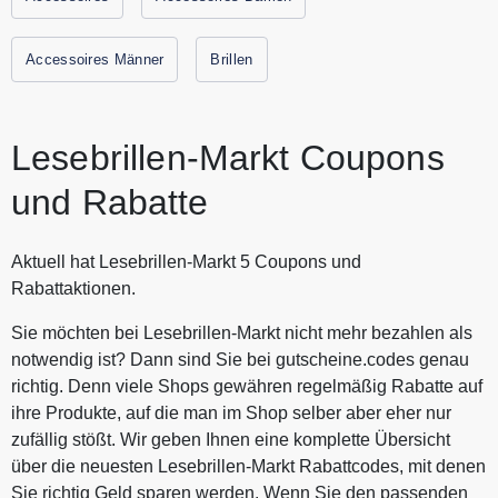
verschämt auf die Nase setzte, um sie möglichst rasch
wieder in der Tasche verschwinden zu lassen, sind längst
Accessoires Männer
Brillen
vorbei. Die neuen Lesebrillen Modelle sind echte
Lieblingsstücke und eine wahre Zier. Entdecken Sie in dem
Online Shop Premium Lesebrille zum günstigen Preis. Alle
Lesebrillen-Markt Coupons
aktuellen Gutscheine und Rabattaktionen von Lesebrillen-
Markt finden Sie immer hier auf Gutscheine.codes.
und Rabatte
Aktuell hat Lesebrillen-Markt 5 Coupons und
Rabattaktionen.
Sie möchten bei Lesebrillen-Markt nicht mehr bezahlen als
notwendig ist? Dann sind Sie bei gutscheine.codes genau
richtig. Denn viele Shops gewähren regelmäßig Rabatte auf
ihre Produkte, auf die man im Shop selber aber eher nur
zufällig stößt. Wir geben Ihnen eine komplette Übersicht
über die neuesten Lesebrillen-Markt Rabattcodes, mit denen
Sie richtig Geld sparen werden. Wenn Sie den passenden