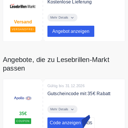
Kostenlose Lieferung
Ab 25€ Bestellwert liefert
Lesebrillen-Markt
Mehr Details
Versand
versandkostenfrei.
VERSANDFREI
Angebot anzeigen
Angebote, die zu Lesebrillen-Markt
passen
Gültig bis 31.12.2026
Gutscheincode mit 35€ Rabatt
Spare mit dem Code 35 € Rabatt
auf Alles ab 150 € Einkauf.
Mehr Details
35€
COUPON
Code anzeigen
EN35