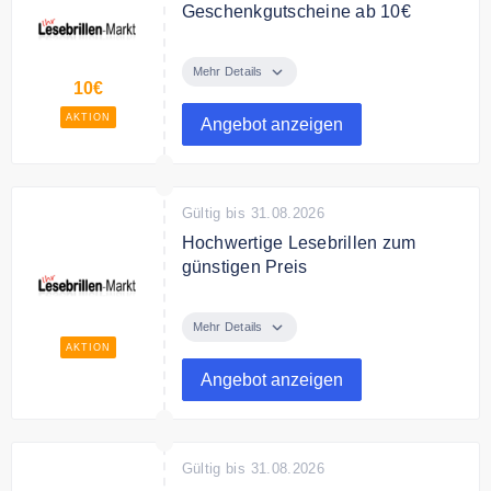
Geschenkgutscheine ab 10€
Verschenken Sie
Geschenkgutscheine von
Mehr Details
10€
Lesebrillen-Markt
Geschenkgutscheine ab 10€.
AKTION
Angebot anzeigen
Gültig bis 31.08.2026
Hochwertige Lesebrillen zum
günstigen Preis
Entdecken Sie in dem Online
Shop hochwertige Lesebrillen zum
Mehr Details
günstigen Preis.
AKTION
Angebot anzeigen
Gültig bis 31.08.2026